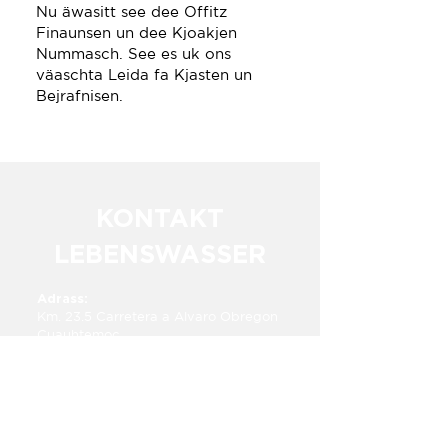
Nu äwasitt see dee Offitz
Finaunsen un dee Kjoakjen
Nummasch. See es uk ons
väaschta Leida fa Kjasten un
Bejrafnisen.
KONTAKT
LEBENSWASSER
Adrass:
Km. 23.5 Carretera a Alvaro Obregon​​
Cuauhtemoc,
Chihuahua, Mexico 31607
Tellefon Numma:
+52 1 625 283 6333
E-mail:​