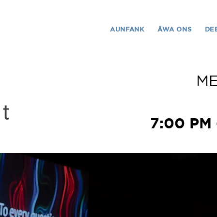
AUNFANK
ÄWA ONS
DE
M
7:00 PM