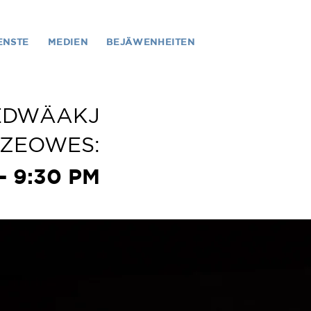
ENSTE
MEDIEN
BEJÄWENHEITEN
EDWÄAKJ
ZEOWES:
 -
9:30 PM