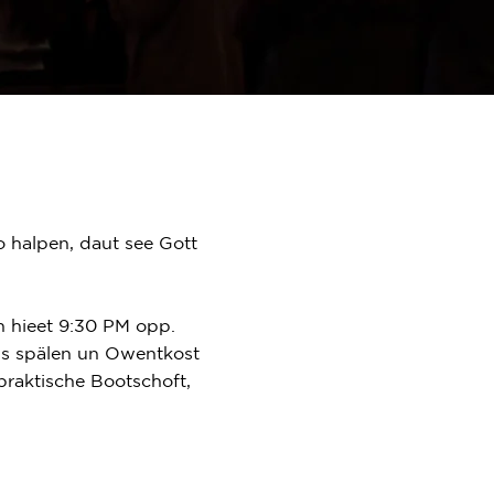
o halpen,
daut see Gott
 hieet 9:30 PM opp.
ms spälen un Owentkost
raktische Bootschoft,