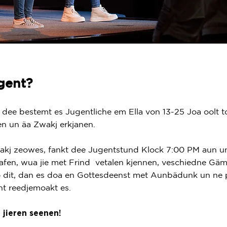
gent?
dee bestemt es Jugentliche em Ella von 13-25 Joa oolt t
jen un äa Zwakj erkjanen.
j zeowes, fankt dee Jugentstund Klock 7:00 PM aun un
rafen, wua jie met Frind vetalen kjennen, veschiedne Gä
 dit, dan es doa en Gottesdeenst met Aunbädunk un ne p
t reedjemoakt es.
 jieren seenen!