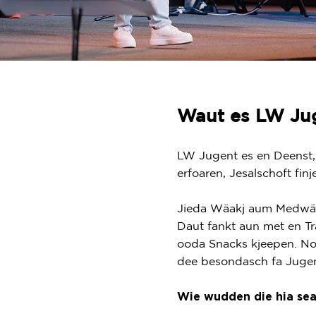
Waut es LW Ju
LW Jugent es en Deenst, 
erfoaren, Jesalschoft fin
Jieda Wäakj aum Medwäak
Daut fankt aun met en T
ooda Snacks kjeepen. No
dee besondasch fa Jugen
Wie wudden die hia sea