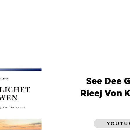
See Dee 
Rieej Von 
YOUTU