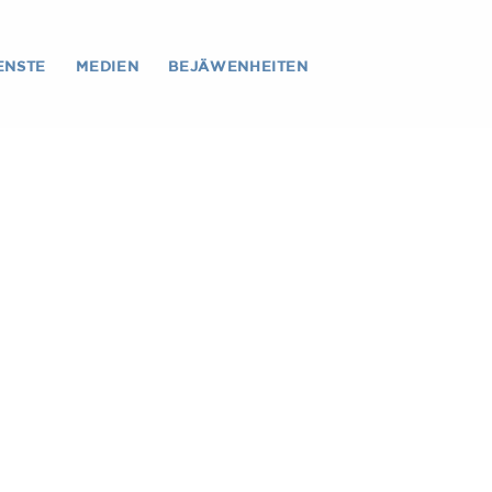
ENSTE
MEDIEN
BEJÄWENHEITEN